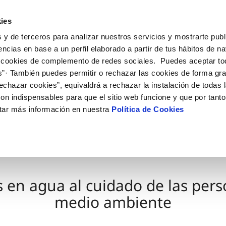
ES
GL
Actua
ies
 y de terceros para analizar nuestros servicios y mostrarte publ
Tu Servicio
Tu Agua
Conócenos
encias en base a un perfil elaborado a partir de tus hábitos de n
 cookies de complemento de redes sociales. Puedes aceptar to
s”· También puedes permitir o rechazar las cookies de forma gr
ÓN AL CLIENTE
AD
ROS COMPROMISOS
NTRATOS
COMPROMISO DE SERVICIO
CUIDADOS DEL AGUA
MODIFICACIÓN DE DAT
echazar cookies”, equivaldrá a rechazar la instalación de todas 
 de contacto
 calidad del agua
 personas
bio de titular
Carta de compromisos
Consejos de ahorro
Actualizar datos bancario
on indispensables para que el sitio web funcione y que por tant
via
medio ambiente
a de suministro
Customer Counsel (Defensa de
Cuidados de los sumideros
Actualizar datos de domici
tar más información en nuestra
Política de Cookies
cliente)
 obras y afectaciones
innovación y digitalización
a de suministro
Reto Galicia Sostenible
Actualizar datos personal
Normativa del servicio
ación de fuga interior
icitud de Acometida
Junta de Arbitraje
umentación contratación
Programa CONTIGO
 en agua al cuidado de las pers
VER TODAS LAS GESTIONES
medio ambiente