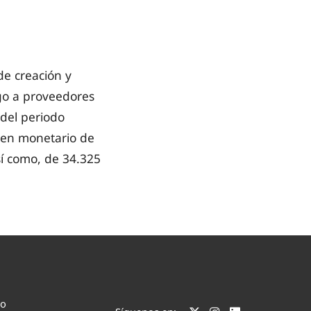
de creación y
go a proveedores
 del periodo
men monetario de
sí como, de 34.325
co