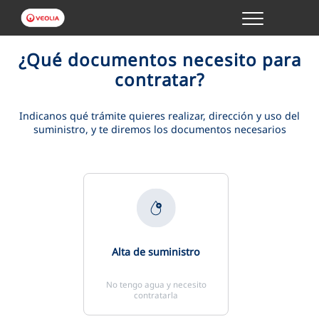
Menu
GESTIONES ONLINE
¿Qué documentos necesito para
contratar?
VER TODAS LAS GESTIONES
Indicanos qué trámite quieres realizar, dirección y uso del
suministro, y te diremos los documentos necesarios
TU SERVICIO
VER TODAS LAS GESTIONES
TU AGUA
VER TODAS LAS GESTIONES
Alta de suministro
CONÓCENOS
No tengo agua y necesito
contratarla