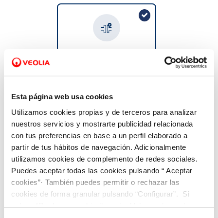
VER TODAS LAS GESTIONES
Solicitud de acometida
No tengo conexión a la red
general
Esta página web usa cookies
Utilizamos cookies propias y de terceros para analizar
nuestros servicios y mostrarte publicidad relacionada
con tus preferencias en base a un perfil elaborado a
partir de tus hábitos de navegación. Adicionalmente
utilizamos cookies de complemento de redes sociales.
Cambio de titular
Puedes aceptar todas las cookies pulsando “ Aceptar
cookies”· También puedes permitir o rechazar las
Tengo agua pero quiero
cambiar el titular del
cookies de forma granular pulsando “Configurar”. Si
contrato
pulsas “Rechazar cookies”, equivaldrá a rechazar la
instalación de todas las cookies salvo las necesarias que