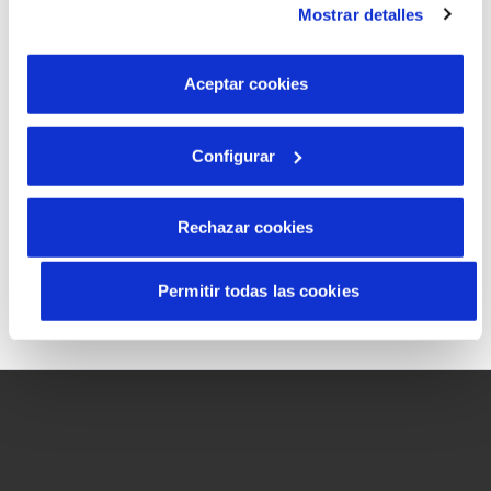
Mostrar detalles
son indispensables para que el sitio web funcione y que
por tanto no se pueden desactivar. Puedes consultar
Código postal
*
más información en nuestra
Política de Cookies
Aceptar cookies
Configurar
Tipo de acometida
*
Rechazar cookies
Permitir todas las cookies