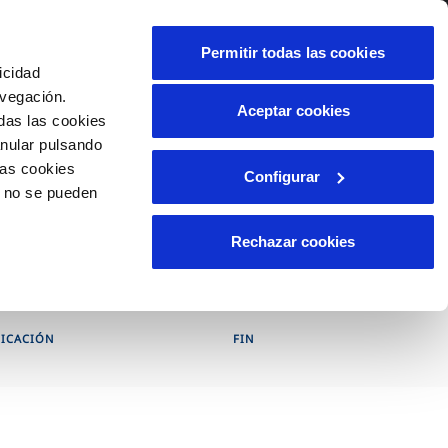
alidad
Ayuda
Contáctanos
Permitir todas las cookies
icidad
Área de clientes
avegación.
Aceptar cookies
das las cookies
anular pulsando
OS
INCIDENCIAS
las cookies
Configurar
os
Comunica anomalías o posibles
o no se pueden
fraudes
liente)
cilio
Reclamaciones
Rechazar cookies
les
FICACIÓN
FIN