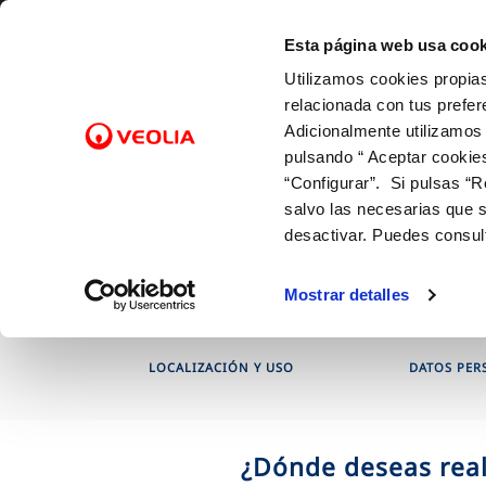
Saltar al contenido
Esta página web usa cook
Utilizamos cookies propias
Gest
relacionada con tus prefer
Adicionalmente utilizamos
pulsando “ Aceptar cookie
Inicio
Gestiones Online
Contratos
FACTURAS Y PRECIOS
NUESTRO PAPEL EN EL CICLO URBANO
ATENCIÓ
CALIDA
NUESTR
FACTURAS, PAGOS Y CONSUMOS
C
SOBRE NOSOTROS
“Configurar”. Si pulsas “R
Tarifas
Captación y Potabilización
Canales 
Control 
Con las 
Lectura de contador
salvo las necesarias que s
Alta de suministro
Bonificaciones y fondo social
Distribución
Cita prev
Con el m
Pago de facturas
desactivar. Puedes consul
Factura digital
Alcantarillado
Mapa de 
Con la in
12 gotas (cuota fija mensual)
Entiende tu factura
Depuración
Comproba
Mostrar detalles
Duplicado facturas
LOCALIZACIÓN Y USO
DATOS PER
¿Dónde deseas reali