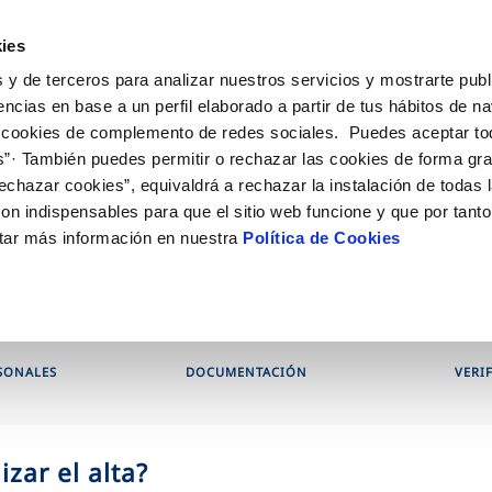
ES
EN
GL
Actu
ies
 y de terceros para analizar nuestros servicios y mostrarte publ
iones Online
Tu Servicio
Tu Agua
Conócenos
encias en base a un perfil elaborado a partir de tus hábitos de n
 cookies de complemento de redes sociales. Puedes aceptar to
s”· También puedes permitir o rechazar las cookies de forma gr
N AL CLIENTE
D
OS COMPROMISOS
COMPROMISO DE SERVICIO
CUIDADOS DEL AGUA
ONTRATOS
MODIFICACIÓN DE DAT
echazar cookies”, equivaldrá a rechazar la instalación de todas 
de contacto
calidad del agua
personas
Carta de compromisos
Consejos de ahorro
Cambio de titular
Actualizar datos bancari
on indispensables para que el sitio web funcione y que por tant
ia
edio ambiente
Customer Counsel (Defensa del c
Cuidados de los sumideros
Alta de suministro
Actualizar datos de domi
tar más información en nuestra
Política de Cookies
obras y afectaciones
novación y digitalización
Normativa del servicio
Reto Galicia Sostenible
Baja de suministro
Actualizar datos persona
ción de fuga interior
Junta de Arbitraje
Solicitud de Acometida
Programa CONTIGO
Documentación contratación
SONALES
DOCUMENTACIÓN
VERI
VER TODAS LAS GESTIONES
zar el alta?