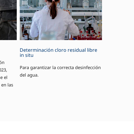
Determinación cloro residual libre
in situ
ión
Para garantizar la correcta desinfección
023,
del agua.
e el
 en las