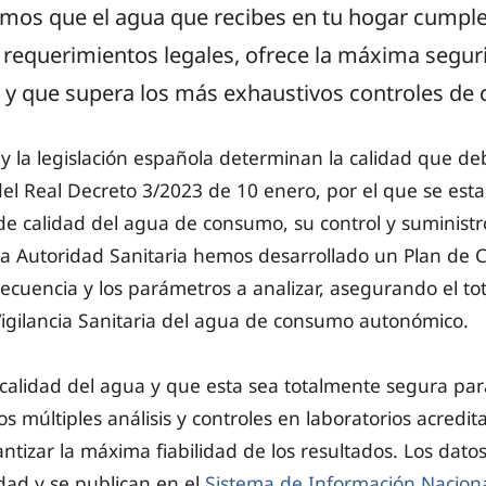
amos que el agua que recibes en tu hogar cumpl
 requerimientos legales, ofrece la máxima segur
y que supera los más exhaustivos controles de c
y la legislación española determinan la calidad que de
 del Real Decreto 3/2023 de 10 enero, por el que se estab
 de calidad del agua de consumo, su control y suminist
 Autoridad Sanitaria hemos desarrollado un Plan de Co
recuencia y los parámetros a analizar, asegurando el to
igilancia Sanitaria del agua de consumo autonómico.
a calidad del agua y que esta sea totalmente segura pa
 múltiples análisis y controles en laboratorios acredita
tizar la máxima fiabilidad de los resultados. Los datos
dad y se publican en el
Sistema de Información Nacion