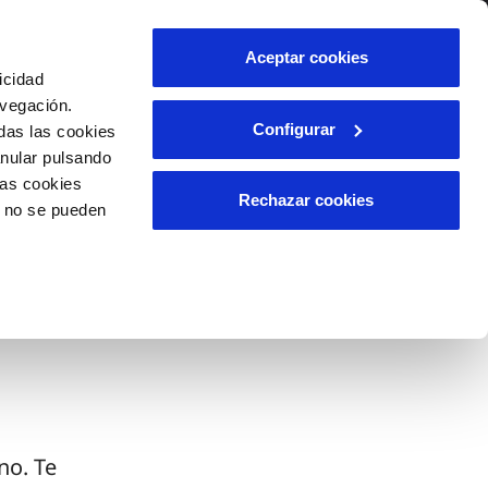
lidad
Ayuda
Contáctanos
Aceptar cookies
icidad
Área de clientes
avegación.
Configurar
das las cookies
anular pulsando
OS
INCIDENCIAS
las cookies
s
Comunica anomalías o posibles
Rechazar cookies
o no se pueden
fraudes
l
lio
Reclamaciones
es
no. Te