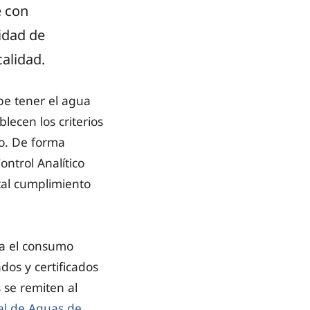
e con
idad de
alidad.
be tener el agua
lecen los criterios
ro. De forma
ntrol Analítico
tal cumplimiento
ra el consumo
dos y certificados
 se remiten al
al de Aguas de