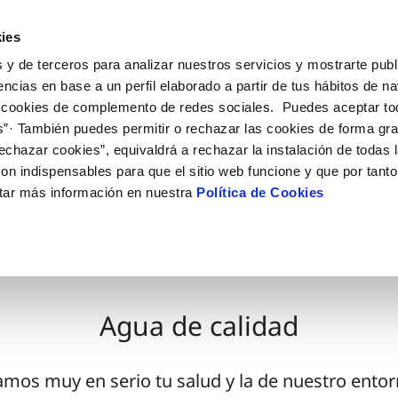
ES
GL
Actua
ies
 y de terceros para analizar nuestros servicios y mostrarte publ
Tu Servicio
Tu Agua
Conócenos
encias en base a un perfil elaborado a partir de tus hábitos de n
 cookies de complemento de redes sociales. Puedes aceptar to
s”· También puedes permitir o rechazar las cookies de forma gr
ÓN AL CLIENTE
AD
ROS COMPROMISOS
NTRATOS
COMPROMISO DE SERVICIO
CUIDADOS DEL AGUA
MODIFICACIÓN DE DAT
echazar cookies”, equivaldrá a rechazar la instalación de todas 
 de contacto
 calidad del agua
 personas
bio de titular
Carta de compromisos
Consejos de ahorro
Actualizar datos bancario
on indispensables para que el sitio web funcione y que por tant
via
medio ambiente
a de suministro
Customer Counsel (Defensa de
Cuidados de los sumideros
Actualizar datos de domici
tar más información en nuestra
Política de Cookies
AGUA
cliente)
 obras y afectaciones
innovación y digitalización
a de suministro
Reto Galicia Sostenible
Actualizar datos personal
Normativa del servicio
ación de fuga interior
icitud de Acometida
Junta de Arbitraje
umentación contratación
Programa CONTIGO
Agua de calidad
VER TODAS LAS GESTIONES
os muy en serio tu salud y la de nuestro entor