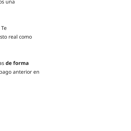
os una
. Te
sto real como
tas
de forma
 pago anterior en