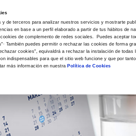
ES
EN
GL
Actua
ies
 y de terceros para analizar nuestros servicios y mostrarte publ
Tu Servicio
Tu Agua
Conócenos
encias en base a un perfil elaborado a partir de tus hábitos de n
 cookies de complemento de redes sociales. Puedes aceptar to
s”· También puedes permitir o rechazar las cookies de forma gr
ÓN AL CLIENTE
AD
ROS COMPROMISOS
NTRATOS
COMPROMISO DE SERVICIO
CUIDADOS DEL AGUA
MODIFICACIÓN DE DAT
mos
echazar cookies”, equivaldrá a rechazar la instalación de todas 
 de contacto
 calidad del agua
 personas
bio de titular
Carta de compromisos
Consejos de ahorro
Actualizar datos bancario
on indispensables para que el sitio web funcione y que por tant
via
medio ambiente
a de suministro
Customer Counsel (Defensa de
Cuidados de los sumideros
Actualizar datos de domici
tar más información en nuestra
Política de Cookies
ENSUAL)
cliente)
 obras y afectaciones
innovación y digitalización
a de suministro
Reto Galicia Sostenible
Actualizar datos personal
Normativa del servicio
ación de fuga interior
icitud de Acometida
Junta de Arbitraje
umentación contratación
Programa CONTIGO
VER TODAS LAS GESTIONES