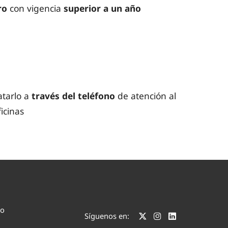
tro
con vigencia
superior a un año
tarlo a
través del teléfono
de atención al
icinas
co
Síguenos en: