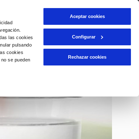
lidad
Ayuda
Contáctanos
Aceptar cookies
icidad
Área de clientes
avegación.
Configurar
das las cookies
anular pulsando
OS
INCIDENCIAS
las cookies
s
Comunica anomalías o posibles
Rechazar cookies
o no se pueden
fraudes
l
lio
Reclamaciones
es