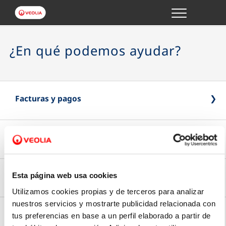
Menu
GESTIONES ONLINE
¿En qué podemos ayudar?
VER TODAS LAS GESTIONES
TU SERVICIO
Facturas y pagos
VER TODAS LAS GESTIONES
Lecturas y consumos
Pago Online
TU AGUA
Paga online de forma rápida y segura
VER TODAS LAS GESTIONES
Contratos y personas autorizadas
Esta página web usa cookies
Introduce la lectura
Utilizamos cookies propias y de terceros para analizar
CONÓCENOS
nuestros servicios y mostrarte publicidad relacionada con
Tipo de factura
Envía la última lectura de tu contador
Modificación de datos
tus preferencias en base a un perfil elaborado a partir de
Tus gestiones
Elige si prefieres recibir tu factura en papel