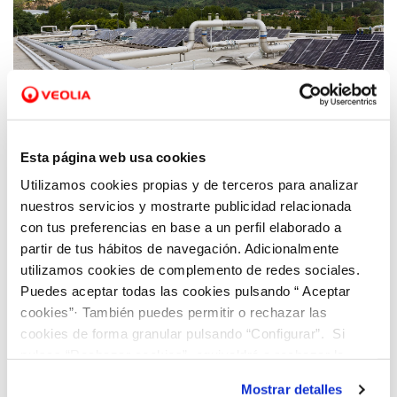
Esta página web usa cookies
Utilizamos cookies propias y de terceros para analizar
nuestros servicios y mostrarte publicidad relacionada
Generación de energía renovable en las
con tus preferencias en base a un perfil elaborado a
partir de tus hábitos de navegación. Adicionalmente
instalaciones gestionadas por Viaqua.
utilizamos cookies de complemento de redes sociales.
Puedes aceptar todas las cookies pulsando “ Aceptar
Desarrollar planes de resiliencia para hacer frente
cookies”· También puedes permitir o rechazar las
a los efectos del cambio climático sobre los
cookies de forma granular pulsando “Configurar”. Si
pulsas “Rechazar cookies”, equivaldrá a rechazar la
recursos hídricos, impulsando la preservación de
instalación de todas las cookies salvo las necesarias que
ecosistemas clave en el ciclo del agua. En la
Mostrar detalles