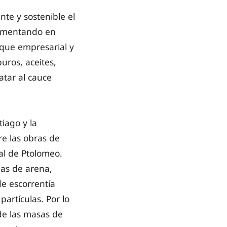
te y sostenible el
lementando en
rque empresarial y
uros, aceites,
atar al cauce
iago y la
re las obras de
al de Ptolomeo.
pas de arena,
de escorrentía
artículas. Por lo
de las masas de