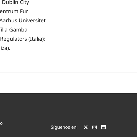
 Dublin City
 Zentrum Fur
 Aarhus Universitet
Tilia Gamba
egulators (Italia);
iza).
co
Síguenos en: