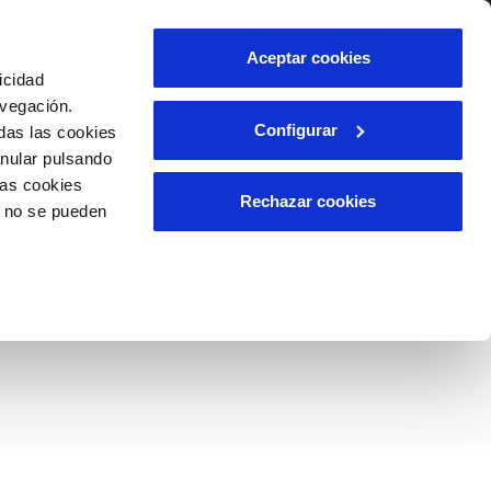
lidad
Ayuda
Contáctanos
Aceptar cookies
icidad
Área de clientes
avegación.
Configurar
das las cookies
anular pulsando
OS
INCIDENCIAS
las cookies
s
Comunica anomalías o posibles
Rechazar cookies
o no se pueden
fraudes
l
lio
tión sostenible
Reclamaciones
es