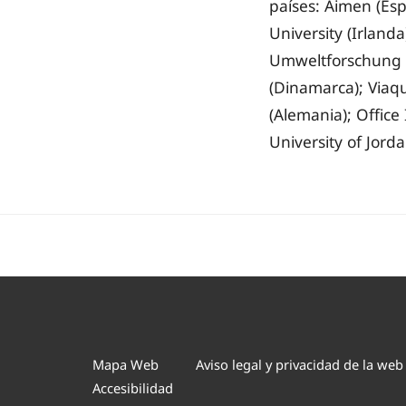
países: Aimen (Es
University (Irland
Umweltforschung (A
(Dinamarca); Viaq
(Alemania); Office
University of Jord
Mapa Web
Aviso legal y privacidad de la web
Accesibilidad