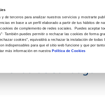
ES
GL
Actua
ies
 y de terceros para analizar nuestros servicios y mostrarte publ
Tu Servicio
Tu Agua
Conócenos
encias en base a un perfil elaborado a partir de tus hábitos de n
 cookies de complemento de redes sociales. Puedes aceptar to
s”· También puedes permitir o rechazar las cookies de forma gr
ÓN AL CLIENTE
AD
ROS COMPROMISOS
NTRATOS
COMPROMISO DE SERVICIO
CUIDADOS DEL AGUA
MODIFICACIÓN DE DAT
echazar cookies”, equivaldrá a rechazar la instalación de todas 
 de contacto
 calidad del agua
 personas
bio de titular
Carta de compromisos
Consejos de ahorro
Actualizar datos bancario
on indispensables para que el sitio web funcione y que por tant
via
medio ambiente
a de suministro
Customer Counsel (Defensa de
Cuidados de los sumideros
Actualizar datos de domici
tar más información en nuestra
Política de Cookies
to WATERUN en la ges
cliente)
 obras y afectaciones
innovación y digitalización
a de suministro
Reto Galicia Sostenible
Actualizar datos personal
Normativa del servicio
ación de fuga interior
icitud de Acometida
rrentía de Santiago
Junta de Arbitraje
umentación contratación
Programa CONTIGO
VER TODAS LAS GESTIONES