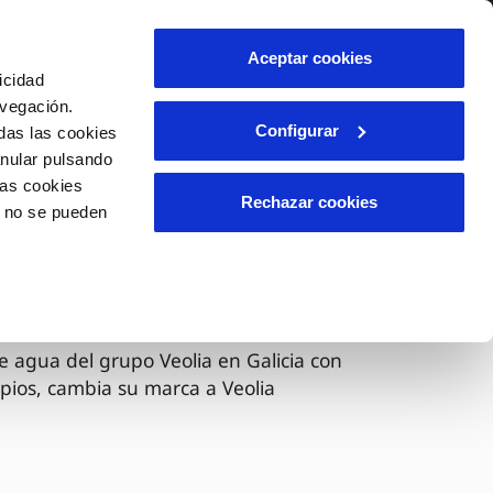
lidad
Ayuda
Contáctanos
Aceptar cookies
icidad
Área de clientes
avegación.
Configurar
das las cookies
anular pulsando
OS
INCIDENCIAS
las cookies
s
Comunica anomalías o posibles
Rechazar cookies
o no se pueden
fraudes
l
lio
Reclamaciones
es
 ahora Veolia
e agua del grupo Veolia en Galicia con
pios, cambia su marca a Veolia