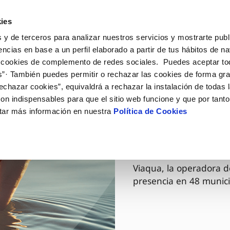
ES
GL
Actua
ies
 y de terceros para analizar nuestros servicios y mostrarte publ
Tu Servicio
Tu Agua
Conócenos
encias en base a un perfil elaborado a partir de tus hábitos de n
 cookies de complemento de redes sociales. Puedes aceptar to
s”· También puedes permitir o rechazar las cookies de forma gr
ÓN AL CLIENTE
AD
ROS COMPROMISOS
NTRATOS
COMPROMISO DE SERVICIO
CUIDADOS DEL AGUA
MODIFICACIÓN DE DAT
echazar cookies”, equivaldrá a rechazar la instalación de todas 
 de contacto
 calidad del agua
 personas
bio de titular
Carta de compromisos
Consejos de ahorro
Actualizar datos bancario
on indispensables para que el sitio web funcione y que por tant
via
medio ambiente
a de suministro
Customer Counsel (Defensa de
Cuidados de los sumideros
Actualizar datos de domici
tar más información en nuestra
Política de Cookies
03 DIC 2025
cliente)
 obras y afectaciones
innovación y digitalización
a de suministro
Reto Galicia Sostenible
Actualizar datos personal
Viaqua es
Normativa del servicio
ación de fuga interior
icitud de Acometida
Junta de Arbitraje
umentación contratación
Programa CONTIGO
Viaqua, la operadora d
presencia en 48 munici
VER TODAS LAS GESTIONES