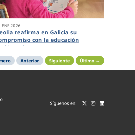
6 ENE 2026
eolia reafirma en Galicia su
ompromiso con la educación
mbiental
imero
Anterior
Siguiente
Último →
co
Síguenos en: