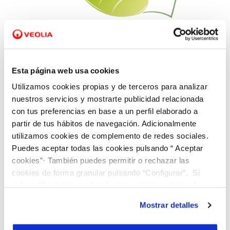
20 DIC 2021
VIII EDICION DEL CERTAMEN LITERARIO DE
VIAQUA
Esta página web usa cookies
Utilizamos cookies propias y de terceros para analizar
nuestros servicios y mostrarte publicidad relacionada
con tus preferencias en base a un perfil elaborado a
partir de tus hábitos de navegación. Adicionalmente
utilizamos cookies de complemento de redes sociales.
Puedes aceptar todas las cookies pulsando “ Aceptar
cookies”· También puedes permitir o rechazar las
cookies de forma granular pulsando “Configurar”. Si
pulsas “Rechazar cookies”, equivaldrá a rechazar la
instalación de todas las cookies salvo las necesarias que
Mostrar detalles
son indispensables para que el sitio web funcione y que
por tanto no se pueden desactivar. Puedes consultar