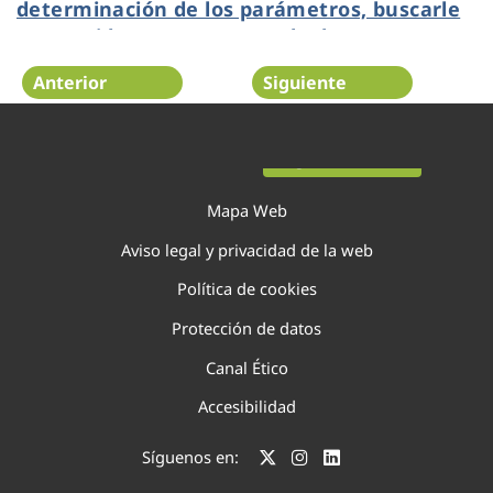
determinación de los parámetros, buscarle
un sentido… no me esperaba lo que me
encontré.”
Anterior
Siguiente
Página 42 de 75
Mapa Web
Aviso legal y privacidad de la web
Política de cookies
Protección de datos
Canal Ético
Accesibilidad
Síguenos en: