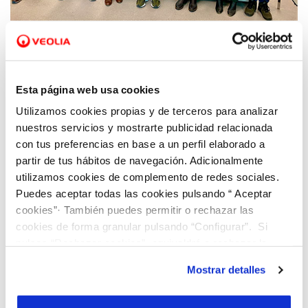
15 MAR 2022
Viaqua y Fundación Amicos firman un
convenio de colaboración por la inclusión y
cuidado del medioambiente
Esta página web usa cookies
Utilizamos cookies propias y de terceros para analizar
nuestros servicios y mostrarte publicidad relacionada
con tus preferencias en base a un perfil elaborado a
partir de tus hábitos de navegación. Adicionalmente
utilizamos cookies de complemento de redes sociales.
Puedes aceptar todas las cookies pulsando “ Aceptar
cookies”· También puedes permitir o rechazar las
cookies de forma granular pulsando “Configurar”. Si
pulsas “Rechazar cookies”, equivaldrá a rechazar la
instalación de todas las cookies salvo las necesarias que
Mostrar detalles
son indispensables para que el sitio web funcione y que
por tanto no se pueden desactivar. Puedes consultar
14 MAR 2022