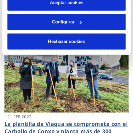
más información en nuestra
Política de Cookies
Aceptar cookies
Viaqua y la Asociación Hostelería
Compostela firman un convenio de
colaboración
Configurar
Rechazar cookies
21 FEB 2022
La plantilla de Viaqua se compromete con el
Carballo de Conxo y planta más de 300