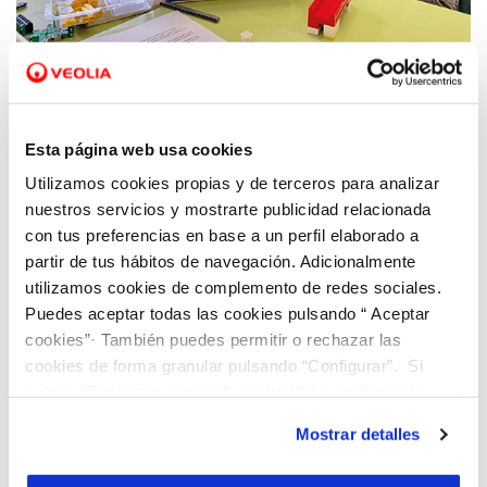
01 JUN 2022
Alumnas del colegio Maristas de Ourense se
acercan al mundo de la ciencia y tecnología
a través del programa educativo Aquae
Esta página web usa cookies
STEM
Utilizamos cookies propias y de terceros para analizar
nuestros servicios y mostrarte publicidad relacionada
con tus preferencias en base a un perfil elaborado a
partir de tus hábitos de navegación. Adicionalmente
utilizamos cookies de complemento de redes sociales.
Puedes aceptar todas las cookies pulsando “ Aceptar
cookies”· También puedes permitir o rechazar las
cookies de forma granular pulsando “Configurar”. Si
pulsas “Rechazar cookies”, equivaldrá a rechazar la
instalación de todas las cookies salvo las necesarias que
Mostrar detalles
son indispensables para que el sitio web funcione y que
por tanto no se pueden desactivar. Puedes consultar