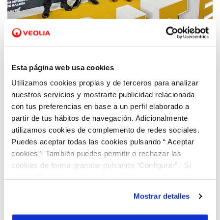
01 JUL 2022
El CPEIG reconoce la red Dinapsis de Viaqua
con el Premio Objetivos de Desarrollo
Sostenible
Esta página web usa cookies
Utilizamos cookies propias y de terceros para analizar
nuestros servicios y mostrarte publicidad relacionada
con tus preferencias en base a un perfil elaborado a
partir de tus hábitos de navegación. Adicionalmente
utilizamos cookies de complemento de redes sociales.
Puedes aceptar todas las cookies pulsando “ Aceptar
cookies”· También puedes permitir o rechazar las
cookies de forma granular pulsando “Configurar”. Si
pulsas “Rechazar cookies”, equivaldrá a rechazar la
instalación de todas las cookies salvo las necesarias que
Mostrar detalles
son indispensables para que el sitio web funcione y que
por tanto no se pueden desactivar. Puedes consultar