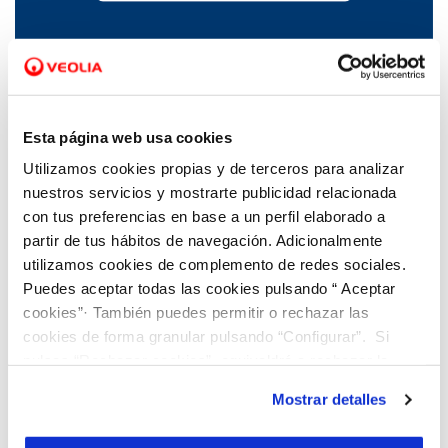
03 JUN 2023
Sanidad declara no apta para el consumo el
agua en Betanzos
Esta página web usa cookies
Utilizamos cookies propias y de terceros para analizar
nuestros servicios y mostrarte publicidad relacionada
con tus preferencias en base a un perfil elaborado a
partir de tus hábitos de navegación. Adicionalmente
utilizamos cookies de complemento de redes sociales.
Puedes aceptar todas las cookies pulsando “ Aceptar
cookies”· También puedes permitir o rechazar las
cookies de forma granular pulsando “Configurar”. Si
pulsas “Rechazar cookies”, equivaldrá a rechazar la
instalación de todas las cookies salvo las necesarias que
Mostrar detalles
son indispensables para que el sitio web funcione y que
por tanto no se pueden desactivar. Puedes consultar