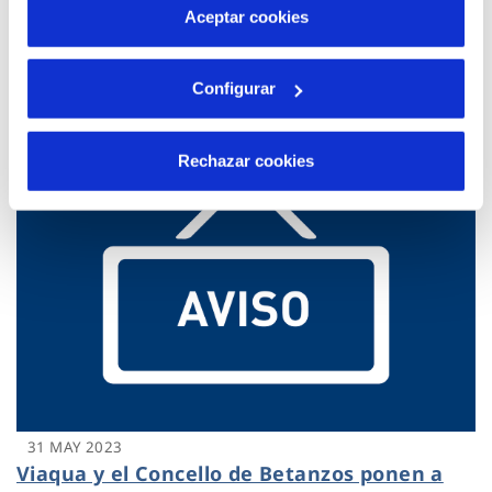
más información en nuestra
Política de Cookies
02 JUN 2023
Aceptar cookies
Se mantiene el suministro alternativo
mediante cisternas
Configurar
Rechazar cookies
31 MAY 2023
Viaqua y el Concello de Betanzos ponen a