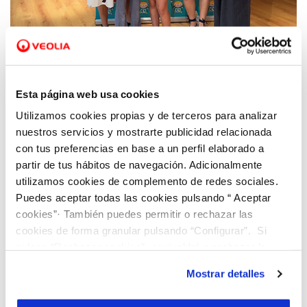
12 JUN 2024
El Colegio Luis Vives recibe el premio al
centro mas influencer
Esta página web usa cookies
Utilizamos cookies propias y de terceros para analizar
nuestros servicios y mostrarte publicidad relacionada
con tus preferencias en base a un perfil elaborado a
partir de tus hábitos de navegación. Adicionalmente
utilizamos cookies de complemento de redes sociales.
Puedes aceptar todas las cookies pulsando “ Aceptar
cookies”· También puedes permitir o rechazar las
cookies de forma granular pulsando “Configurar”. Si
pulsas “Rechazar cookies”, equivaldrá a rechazar la
instalación de todas las cookies salvo las necesarias que
Mostrar detalles
son indispensables para que el sitio web funcione y que
por tanto no se pueden desactivar. Puedes consultar