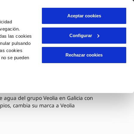
lidad
Ayuda
Contáctanos
Aceptar cookies
icidad
Área de clientes
avegación.
Configurar
das las cookies
anular pulsando
OS
INCIDENCIAS
las cookies
s
Comunica anomalías o posibles
Rechazar cookies
o no se pueden
fraudes
l
lio
Reclamaciones
es
 ahora Veolia
e agua del grupo Veolia en Galicia con
pios, cambia su marca a Veolia