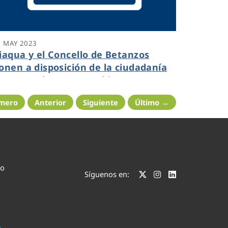
1 MAY 2023
iaqua y el Concello de Betanzos
onen a disposición de la ciudadanía
isternas de agua potable
imero
Anterior
Siguiente
Último →
co
Síguenos en: