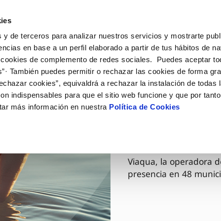
ES
GL
Actua
ies
 y de terceros para analizar nuestros servicios y mostrarte publ
Tu Servicio
Tu Agua
Conócenos
encias en base a un perfil elaborado a partir de tus hábitos de n
 cookies de complemento de redes sociales. Puedes aceptar to
s”· También puedes permitir o rechazar las cookies de forma gr
ÓN AL CLIENTE
AD
ROS COMPROMISOS
NTRATOS
COMPROMISO DE SERVICIO
CUIDADOS DEL AGUA
MODIFICACIÓN DE DAT
echazar cookies”, equivaldrá a rechazar la instalación de todas 
 de contacto
 calidad del agua
 personas
bio de titular
Carta de compromisos
Consejos de ahorro
Actualizar datos bancario
on indispensables para que el sitio web funcione y que por tant
via
medio ambiente
a de suministro
Customer Counsel (Defensa de
Cuidados de los sumideros
Actualizar datos de domici
tar más información en nuestra
Política de Cookies
03 DIC 2025
cliente)
 obras y afectaciones
innovación y digitalización
a de suministro
Reto Galicia Sostenible
Actualizar datos personal
Viaqua es
Normativa del servicio
ación de fuga interior
icitud de Acometida
Junta de Arbitraje
umentación contratación
Programa CONTIGO
Viaqua, la operadora d
presencia en 48 munici
VER TODAS LAS GESTIONES