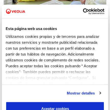
30 NOV 2023
AquaeSTEM vuelve a las aulas para impulsar
las vocaciones científicas y tecnológicas
Esta página web usa cookies
entre las niñas de Primaria
Utilizamos cookies propias y de terceros para analizar
nuestros servicios y mostrarte publicidad relacionada
con tus preferencias en base a un perfil elaborado a
partir de tus hábitos de navegación. Adicionalmente
utilizamos cookies de complemento de redes sociales.
Puedes aceptar todas las cookies pulsando “ Aceptar
cookies”· También puedes permitir o rechazar las
cookies de forma granular pulsando “Configurar”. Si
pulsas “Rechazar cookies”, equivaldrá a rechazar la
instalación de todas las cookies salvo las necesarias que
Mostrar detalles
son indispensables para que el sitio web funcione y que
por tanto no se pueden desactivar. Puedes consultar
más información en nuestra
Política de Cookies
Aceptar cookies