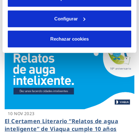
10 NOV 2023
Cetaqua Galicia reúne a profesionales de la
investigación y la empresa para hablar de
Configurar
descarbonización
Rechazar cookies
10 NOV 2023
El Certamen Literario “Relatos de agua
inteligente” de Viaqua cumple 10 años