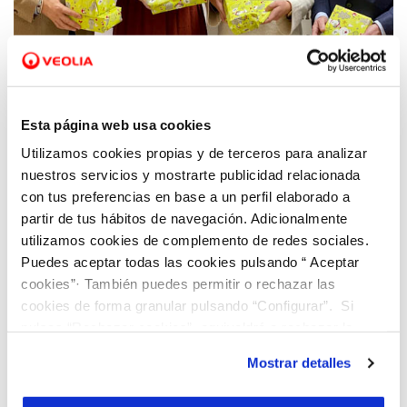
20 DIC 2019
Viaqua y Cruz Roja, juntas por el derecho al
juego
Esta página web usa cookies
Utilizamos cookies propias y de terceros para analizar
nuestros servicios y mostrarte publicidad relacionada
con tus preferencias en base a un perfil elaborado a
partir de tus hábitos de navegación. Adicionalmente
utilizamos cookies de complemento de redes sociales.
Puedes aceptar todas las cookies pulsando “ Aceptar
cookies”· También puedes permitir o rechazar las
cookies de forma granular pulsando “Configurar”. Si
pulsas “Rechazar cookies”, equivaldrá a rechazar la
instalación de todas las cookies salvo las necesarias que
Mostrar detalles
son indispensables para que el sitio web funcione y que
por tanto no se pueden desactivar. Puedes consultar