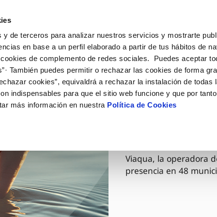
ES
GL
Actua
ies
 y de terceros para analizar nuestros servicios y mostrarte publ
Tu Servicio
Tu Agua
Conócenos
encias en base a un perfil elaborado a partir de tus hábitos de n
 cookies de complemento de redes sociales. Puedes aceptar to
s”· También puedes permitir o rechazar las cookies de forma gr
ÓN AL CLIENTE
AD
ROS COMPROMISOS
NTRATOS
COMPROMISO DE SERVICIO
CUIDADOS DEL AGUA
MODIFICACIÓN DE DAT
echazar cookies”, equivaldrá a rechazar la instalación de todas 
 de contacto
 calidad del agua
 personas
bio de titular
Carta de compromisos
Consejos de ahorro
Actualizar datos bancario
on indispensables para que el sitio web funcione y que por tant
via
medio ambiente
a de suministro
Customer Counsel (Defensa de
Cuidados de los sumideros
Actualizar datos de domici
tar más información en nuestra
Política de Cookies
03 DIC 2025
cliente)
 obras y afectaciones
innovación y digitalización
a de suministro
Reto Galicia Sostenible
Actualizar datos personal
Viaqua es
Normativa del servicio
ación de fuga interior
icitud de Acometida
Junta de Arbitraje
umentación contratación
Programa CONTIGO
Viaqua, la operadora d
presencia en 48 munici
VER TODAS LAS GESTIONES