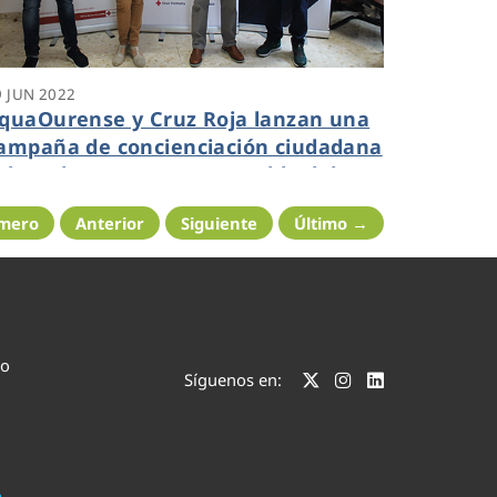
9 JUN 2022
quaOurense y Cruz Roja lanzan una
ampaña de concienciación ciudadana
obre el consumo responsable del
gua
imero
Anterior
Siguiente
Último →
co
Síguenos en: