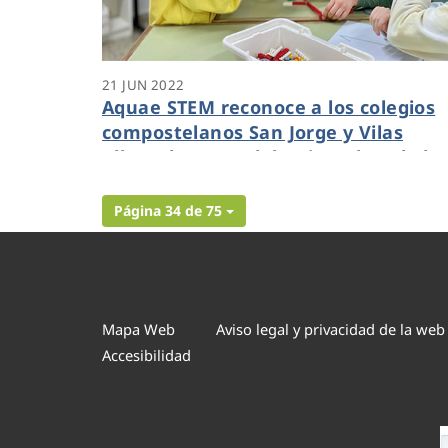
21 JUN 2022
Aquae STEM reconoce a los colegios
compostelanos San Jorge y Vilas
Alborada por su labor impulsando la
vocaciones científicas entre las niña
de primaria
Página 34 de 75
Mapa Web
Aviso legal y privacidad de la web
Accesibilidad