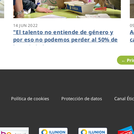
14 JUN 2022
0
"El talento no entiende de género y
A
por eso no podemos perder al 50% de
c
s
la sociedad"
s
s
a
← Pr
Política de cookies
Protección de datos
Canal Éti