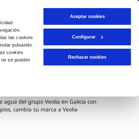
lidad
Ayuda
Contáctanos
Aceptar cookies
icidad
Área de clientes
avegación.
Configurar
das las cookies
anular pulsando
OS
INCIDENCIAS
las cookies
s
Comunica anomalías o posibles
Rechazar cookies
o no se pueden
fraudes
l
lio
Reclamaciones
es
 ahora Veolia
e agua del grupo Veolia en Galicia con
pios, cambia su marca a Veolia