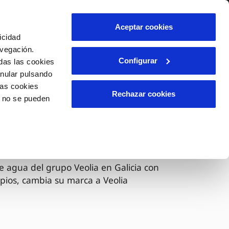
lidad
Ayuda
Contáctanos
Aceptar cookies
icidad
Área de clientes
avegación.
Configurar
das las cookies
anular pulsando
OS
INCIDENCIAS
las cookies
s
Comunica anomalías o posibles
Rechazar cookies
o no se pueden
fraudes
l
lio
Reclamaciones
es
 ahora Veolia
e agua del grupo Veolia en Galicia con
pios, cambia su marca a Veolia