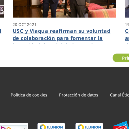
20 OCT 2021
1
l
USC y Viaqua reafirman su voluntad
C
de colaboración para fomentar la
a
inserción laboral del alumnado
d
← Pr
Política de cookies
Protección de datos
Canal Éti