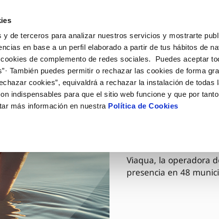
ES
GL
Actua
ies
 y de terceros para analizar nuestros servicios y mostrarte publ
Tu Servicio
Tu Agua
Conócenos
encias en base a un perfil elaborado a partir de tus hábitos de n
 cookies de complemento de redes sociales. Puedes aceptar to
s”· También puedes permitir o rechazar las cookies de forma gr
ÓN AL CLIENTE
AD
ROS COMPROMISOS
NTRATOS
COMPROMISO DE SERVICIO
CUIDADOS DEL AGUA
MODIFICACIÓN DE DAT
echazar cookies”, equivaldrá a rechazar la instalación de todas 
 de contacto
 calidad del agua
 personas
bio de titular
Carta de compromisos
Consejos de ahorro
Actualizar datos bancario
on indispensables para que el sitio web funcione y que por tant
via
medio ambiente
a de suministro
Customer Counsel (Defensa de
Cuidados de los sumideros
Actualizar datos de domici
tar más información en nuestra
Política de Cookies
03 DIC 2025
cliente)
 obras y afectaciones
innovación y digitalización
a de suministro
Reto Galicia Sostenible
Actualizar datos personal
Viaqua es
Normativa del servicio
ación de fuga interior
icitud de Acometida
Junta de Arbitraje
umentación contratación
Programa CONTIGO
Viaqua, la operadora d
presencia en 48 munici
VER TODAS LAS GESTIONES