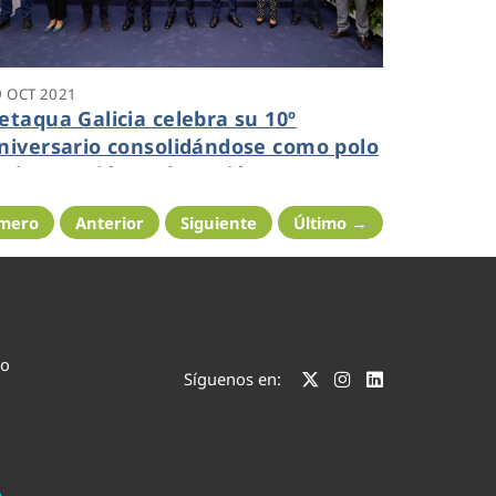
9 OCT 2021
etaqua Galicia celebra su 10º
niversario consolidándose como polo
e innovación en la región
imero
Anterior
Siguiente
Último →
co
Síguenos en: