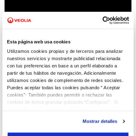
23 NOV 2022
Apoyamos al comercio local en el 'II
Concurso de Decoración de Escaparates de
Navidad'
Esta página web usa cookies
Utilizamos cookies propias y de terceros para analizar
nuestros servicios y mostrarte publicidad relacionada
con tus preferencias en base a un perfil elaborado a
partir de tus hábitos de navegación. Adicionalmente
utilizamos cookies de complemento de redes sociales.
Puedes aceptar todas las cookies pulsando “ Aceptar
cookies”· También puedes permitir o rechazar las
cookies de forma granular pulsando “Configurar”. Si
pulsas “Rechazar cookies”, equivaldrá a rechazar la
instalación de todas las cookies salvo las necesarias que
Mostrar detalles
son indispensables para que el sitio web funcione y que
por tanto no se pueden desactivar. Puedes consultar