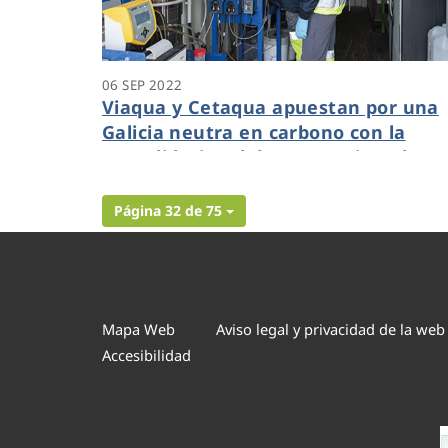
06 SEP 2022
Viaqua y Cetaqua apuestan por una
Galicia neutra en carbono con la
consolidacion del Centro Mixto de
Investigacion CIGAT CIRCULAR
Página 32 de 75
Mapa Web
Aviso legal y privacidad de la web
Accesibilidad