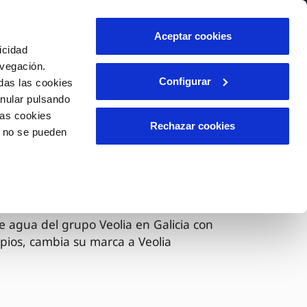
lidad
Ayuda
Contáctanos
Aceptar cookies
icidad
Área de clientes
avegación.
Configurar
das las cookies
anular pulsando
OS
INCIDENCIAS
las cookies
s
Comunica anomalías o posibles
Rechazar cookies
o no se pueden
fraudes
l
lio
Reclamaciones
es
 ahora Veolia
e agua del grupo Veolia en Galicia con
pios, cambia su marca a Veolia