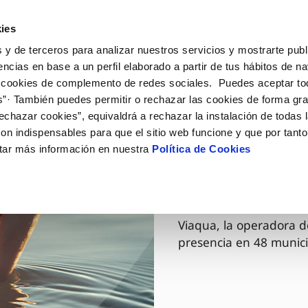
ES
GL
Actua
ies
 y de terceros para analizar nuestros servicios y mostrarte publ
Tu Servicio
Tu Agua
Conócenos
encias en base a un perfil elaborado a partir de tus hábitos de n
 cookies de complemento de redes sociales. Puedes aceptar to
s”· También puedes permitir o rechazar las cookies de forma gr
ÓN AL CLIENTE
AD
ROS COMPROMISOS
NTRATOS
COMPROMISO DE SERVICIO
CUIDADOS DEL AGUA
MODIFICACIÓN DE DAT
echazar cookies”, equivaldrá a rechazar la instalación de todas 
 de contacto
 calidad del agua
 personas
bio de titular
Carta de compromisos
Consejos de ahorro
Actualizar datos bancario
on indispensables para que el sitio web funcione y que por tant
via
medio ambiente
a de suministro
Customer Counsel (Defensa de
Cuidados de los sumideros
Actualizar datos de domici
tar más información en nuestra
Política de Cookies
03 DIC 2025
cliente)
 obras y afectaciones
innovación y digitalización
a de suministro
Reto Galicia Sostenible
Actualizar datos personal
Viaqua es
Normativa del servicio
ación de fuga interior
icitud de Acometida
Junta de Arbitraje
umentación contratación
Programa CONTIGO
Viaqua, la operadora d
presencia en 48 munici
VER TODAS LAS GESTIONES