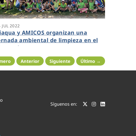
4 JUL 2022
iaqua y AMICOS organizan una
ornada ambiental de limpieza en el
ío Sarela
imero
Anterior
Siguiente
Último →
co
Síguenos en: