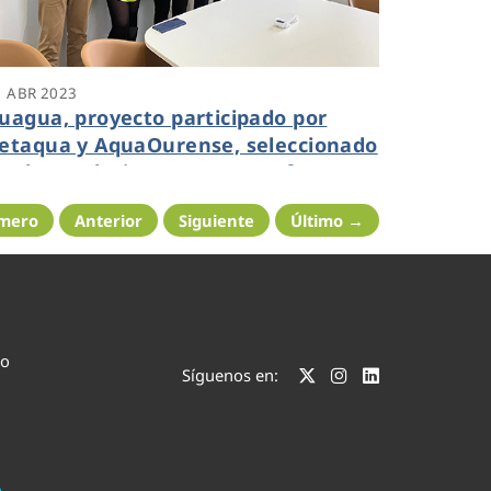
1 ABR 2023
uagua, proyecto participado por
etaqua y AquaOurense, seleccionado
or la Fundacion COTEC para formar
arte de los Proyectos DEMOS
imero
Anterior
Siguiente
Último →
co
Síguenos en: