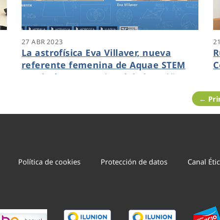
27 ABR 2023
2
La astrofísica Eva Villaver, nueva
R
referente femenina de Aquae STEM
C
en el Día Internacional de las Niñas
p
en las TIC
p
← Pr
Política de cookies
Protección de datos
Canal Éti