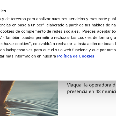
ES
GL
Actua
ies
 y de terceros para analizar nuestros servicios y mostrarte publ
Tu Servicio
Tu Agua
Conócenos
encias en base a un perfil elaborado a partir de tus hábitos de n
 cookies de complemento de redes sociales. Puedes aceptar to
s”· También puedes permitir o rechazar las cookies de forma gr
ÓN AL CLIENTE
AD
ROS COMPROMISOS
NTRATOS
COMPROMISO DE SERVICIO
CUIDADOS DEL AGUA
MODIFICACIÓN DE DAT
echazar cookies”, equivaldrá a rechazar la instalación de todas 
 de contacto
 calidad del agua
 personas
bio de titular
Carta de compromisos
Consejos de ahorro
Actualizar datos bancario
on indispensables para que el sitio web funcione y que por tant
via
medio ambiente
a de suministro
Customer Counsel (Defensa de
Cuidados de los sumideros
Actualizar datos de domici
tar más información en nuestra
Política de Cookies
03 DIC 2025
cliente)
 obras y afectaciones
innovación y digitalización
a de suministro
Reto Galicia Sostenible
Actualizar datos personal
Viaqua es
Normativa del servicio
ación de fuga interior
icitud de Acometida
Junta de Arbitraje
umentación contratación
Programa CONTIGO
Viaqua, la operadora d
presencia en 48 munici
VER TODAS LAS GESTIONES