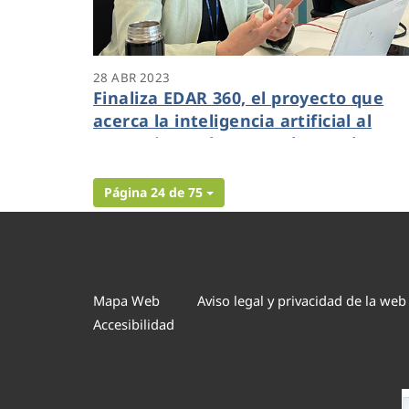
28 ABR 2023
Finaliza EDAR 360, el proyecto que
acerca la inteligencia artificial al
tratamiento de aguas depuradas en
Galicia
Página 24 de 75
Mapa Web
Aviso legal y privacidad de la web
Accesibilidad