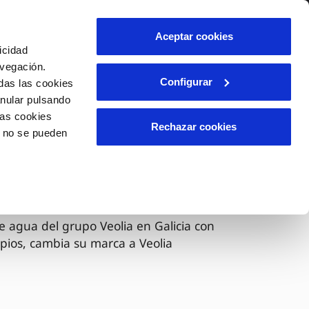
lidad
Ayuda
Contáctanos
Aceptar cookies
icidad
Área de clientes
avegación.
Configurar
das las cookies
anular pulsando
OS
INCIDENCIAS
las cookies
s
Comunica anomalías o posibles
Rechazar cookies
o no se pueden
fraudes
l
lio
Reclamaciones
es
 ahora Veolia
e agua del grupo Veolia en Galicia con
pios, cambia su marca a Veolia