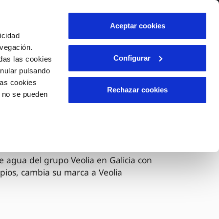
lidad
Ayuda
Contáctanos
Aceptar cookies
icidad
Área de clientes
avegación.
Configurar
das las cookies
anular pulsando
OS
INCIDENCIAS
las cookies
s
Comunica anomalías o posibles
Rechazar cookies
o no se pueden
fraudes
l
lio
Reclamaciones
es
 ahora Veolia
e agua del grupo Veolia en Galicia con
pios, cambia su marca a Veolia