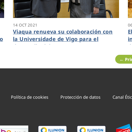
14 OCT 2021
0
Viaqua renueva su colaboración con
E
lo
la Universidade de Vigo para el
i
desarrollo del Campus Auga en
d
Ourense
o
← Pr
Política de cookies
Protección de datos
Canal Éti