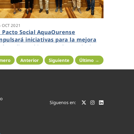
6 OCT 2021
l Pacto Social AquaOurense
mpulsará iniciativas para la mejora
el medio ambiente en la provincia
urensana
imero
Anterior
Siguiente
Último →
co
Síguenos en: