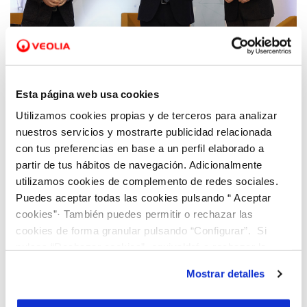
18 FEB 2022
EDAR 360, tecnología y talento gallego para
la digitalización del sector del agua
Esta página web usa cookies
Utilizamos cookies propias y de terceros para analizar
nuestros servicios y mostrarte publicidad relacionada
con tus preferencias en base a un perfil elaborado a
partir de tus hábitos de navegación. Adicionalmente
utilizamos cookies de complemento de redes sociales.
Puedes aceptar todas las cookies pulsando “ Aceptar
cookies”· También puedes permitir o rechazar las
cookies de forma granular pulsando “Configurar”. Si
pulsas “Rechazar cookies”, equivaldrá a rechazar la
instalación de todas las cookies salvo las necesarias que
Mostrar detalles
son indispensables para que el sitio web funcione y que
por tanto no se pueden desactivar. Puedes consultar