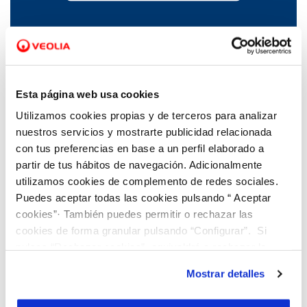
03 AGO 2023
El agua de Betanzos es declarada apta para
el consumo humano
Esta página web usa cookies
Utilizamos cookies propias y de terceros para analizar
nuestros servicios y mostrarte publicidad relacionada
con tus preferencias en base a un perfil elaborado a
partir de tus hábitos de navegación. Adicionalmente
utilizamos cookies de complemento de redes sociales.
Puedes aceptar todas las cookies pulsando “ Aceptar
cookies”· También puedes permitir o rechazar las
cookies de forma granular pulsando “Configurar”. Si
pulsas “Rechazar cookies”, equivaldrá a rechazar la
instalación de todas las cookies salvo las necesarias que
Mostrar detalles
son indispensables para que el sitio web funcione y que
por tanto no se pueden desactivar. Puedes consultar