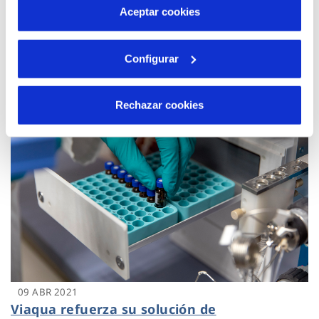
más información en nuestra
Política de Cookies
05 JUN 2021
Aceptar cookies
Viaqua toma medidas para proteger la flora
y la fauna en Galicia
Configurar
Rechazar cookies
09 ABR 2021
Viaqua refuerza su solución de