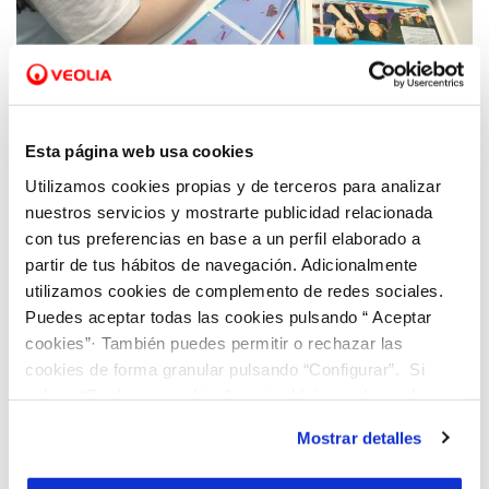
16 JUN 2021
Viaqua y la Fundación Aquae premian el
trabajo del Colegio Los Sauces y a las
alumnas del programa Aquae STEM
Esta página web usa cookies
Utilizamos cookies propias y de terceros para analizar
nuestros servicios y mostrarte publicidad relacionada
con tus preferencias en base a un perfil elaborado a
partir de tus hábitos de navegación. Adicionalmente
utilizamos cookies de complemento de redes sociales.
Puedes aceptar todas las cookies pulsando “ Aceptar
cookies”· También puedes permitir o rechazar las
cookies de forma granular pulsando “Configurar”. Si
pulsas “Rechazar cookies”, equivaldrá a rechazar la
instalación de todas las cookies salvo las necesarias que
Mostrar detalles
son indispensables para que el sitio web funcione y que
por tanto no se pueden desactivar. Puedes consultar