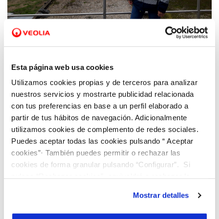
08 MAR 2021
Viaqua visibiliza el papel de las mujeres en
el sector del agua
Esta página web usa cookies
Utilizamos cookies propias y de terceros para analizar
nuestros servicios y mostrarte publicidad relacionada
con tus preferencias en base a un perfil elaborado a
partir de tus hábitos de navegación. Adicionalmente
utilizamos cookies de complemento de redes sociales.
Puedes aceptar todas las cookies pulsando “ Aceptar
cookies”· También puedes permitir o rechazar las
cookies de forma granular pulsando “Configurar”. Si
pulsas “Rechazar cookies”, equivaldrá a rechazar la
instalación de todas las cookies salvo las necesarias que
Mostrar detalles
son indispensables para que el sitio web funcione y que
por tanto no se pueden desactivar. Puedes consultar