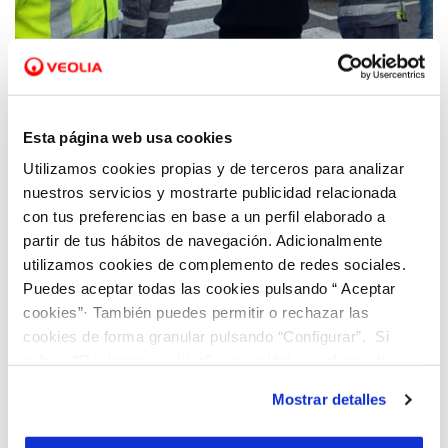
19 ENE 2018
VIAQUA aumenta su compromiso con la
conservación de la biodiversidad mediante
el programa ambiental de voluntariado
Esta página web usa cookies
BiObserva
Utilizamos cookies propias y de terceros para analizar
nuestros servicios y mostrarte publicidad relacionada
con tus preferencias en base a un perfil elaborado a
partir de tus hábitos de navegación. Adicionalmente
utilizamos cookies de complemento de redes sociales.
Puedes aceptar todas las cookies pulsando “ Aceptar
cookies”· También puedes permitir o rechazar las
cookies de forma granular pulsando “Configurar”. Si
pulsas “Rechazar cookies”, equivaldrá a rechazar la
instalación de todas las cookies salvo las necesarias que
Mostrar detalles
son indispensables para que el sitio web funcione y que
por tanto no se pueden desactivar. Puedes consultar