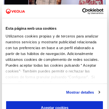
06 OCT 2022
Viaqua recibe el distintivo de Servicio de
Atención al Cliente del Año
Esta página web usa cookies
Utilizamos cookies propias y de terceros para analizar
nuestros servicios y mostrarte publicidad relacionada
con tus preferencias en base a un perfil elaborado a
partir de tus hábitos de navegación. Adicionalmente
utilizamos cookies de complemento de redes sociales.
Puedes aceptar todas las cookies pulsando “ Aceptar
cookies”· También puedes permitir o rechazar las
cookies de forma granular pulsando “Configurar”. Si
pulsas “Rechazar cookies”, equivaldrá a rechazar la
instalación de todas las cookies salvo las necesarias que
Mostrar detalles
son indispensables para que el sitio web funcione y que
por tanto no se pueden desactivar. Puedes consultar
16 SEP 2022
más información en nuestra
Política de Cookies
La digitalización del agua como vector de
Aceptar cookies