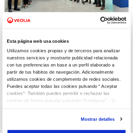
29 ENE 2024
Viaqua acoge el Pleno de la Cámara de
Comercio de Santiago en su sede A Vila da
Auga
Esta página web usa cookies
Utilizamos cookies propias y de terceros para analizar
nuestros servicios y mostrarte publicidad relacionada
con tus preferencias en base a un perfil elaborado a
partir de tus hábitos de navegación. Adicionalmente
utilizamos cookies de complemento de redes sociales.
Puedes aceptar todas las cookies pulsando “ Aceptar
cookies”· También puedes permitir o rechazar las
cookies de forma granular pulsando “Configurar”. Si
pulsas “Rechazar cookies”, equivaldrá a rechazar la
instalación de todas las cookies salvo las necesarias que
Mostrar detalles
son indispensables para que el sitio web funcione y que
por tanto no se pueden desactivar. Puedes consultar