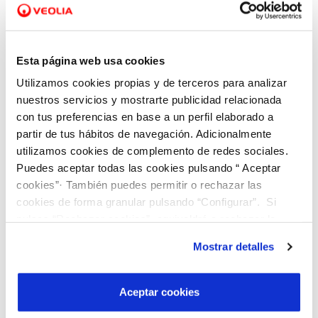
sostenible del agua de escorrentía de
Santiago
Esta página web usa cookies
Utilizamos cookies propias y de terceros para analizar
nuestros servicios y mostrarte publicidad relacionada
con tus preferencias en base a un perfil elaborado a
partir de tus hábitos de navegación. Adicionalmente
utilizamos cookies de complemento de redes sociales.
Puedes aceptar todas las cookies pulsando “ Aceptar
cookies”· También puedes permitir o rechazar las
cookies de forma granular pulsando “Configurar”. Si
pulsas “Rechazar cookies”, equivaldrá a rechazar la
instalación de todas las cookies salvo las necesarias que
Mostrar detalles
12 JUL 2024
son indispensables para que el sitio web funcione y que
El conselleiro de Ciencia y la directora de
por tanto no se pueden desactivar. Puedes consultar
GAIN conocen los proyectos de innovación
más información en nuestra
Política de Cookies
Aceptar cookies
que Cetaqua y Viaqua están desarrollando