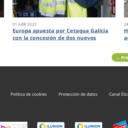
01 ABR 2022
2
Europa apuesta por Cetaqua Galicia
H
con la concesión de dos nuevos
a
proyectos del programa marco
c
Horizonte Europa
← Pr
Política de cookies
Protección de datos
Canal Éti