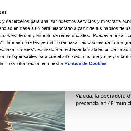
ES
GL
Actua
ies
 y de terceros para analizar nuestros servicios y mostrarte publ
Tu Servicio
Tu Agua
Conócenos
encias en base a un perfil elaborado a partir de tus hábitos de n
 cookies de complemento de redes sociales. Puedes aceptar to
s”· También puedes permitir o rechazar las cookies de forma gr
ÓN AL CLIENTE
AD
ROS COMPROMISOS
NTRATOS
COMPROMISO DE SERVICIO
CUIDADOS DEL AGUA
MODIFICACIÓN DE DAT
echazar cookies”, equivaldrá a rechazar la instalación de todas 
 de contacto
 calidad del agua
 personas
bio de titular
Carta de compromisos
Consejos de ahorro
Actualizar datos bancario
on indispensables para que el sitio web funcione y que por tant
via
medio ambiente
a de suministro
Customer Counsel (Defensa de
Cuidados de los sumideros
Actualizar datos de domici
tar más información en nuestra
Política de Cookies
03 DIC 2025
cliente)
 obras y afectaciones
innovación y digitalización
a de suministro
Reto Galicia Sostenible
Actualizar datos personal
Viaqua es
Normativa del servicio
ación de fuga interior
icitud de Acometida
Junta de Arbitraje
umentación contratación
Programa CONTIGO
Viaqua, la operadora d
presencia en 48 munici
VER TODAS LAS GESTIONES