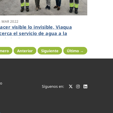
4 MAR 2022
acer visible lo invisible, Viaqua
cerca el servicio de agua a la
iudadanía
imero
Anterior
Siguiente
Último →
co
Síguenos en: