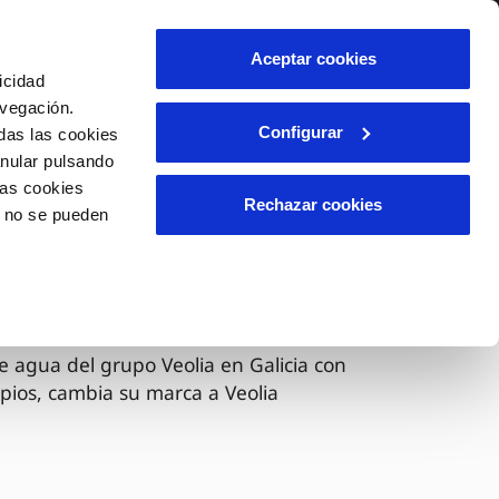
lidad
Ayuda
Contáctanos
Aceptar cookies
icidad
Área de clientes
avegación.
Configurar
das las cookies
anular pulsando
OS
INCIDENCIAS
las cookies
s
Comunica anomalías o posibles
Rechazar cookies
o no se pueden
fraudes
l
lio
Reclamaciones
es
 ahora Veolia
e agua del grupo Veolia en Galicia con
pios, cambia su marca a Veolia