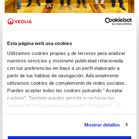
22 SEP 2021
El Pacto Social AquaOurense trabaja por la
mejora del empleo en la provincia
Esta página web usa cookies
Utilizamos cookies propias y de terceros para analizar
nuestros servicios y mostrarte publicidad relacionada
con tus preferencias en base a un perfil elaborado a
partir de tus hábitos de navegación. Adicionalmente
utilizamos cookies de complemento de redes sociales.
Puedes aceptar todas las cookies pulsando “ Aceptar
cookies”· También puedes permitir o rechazar las
cookies de forma granular pulsando “Configurar”. Si
pulsas “Rechazar cookies”, equivaldrá a rechazar la
instalación de todas las cookies salvo las necesarias que
Mostrar detalles
son indispensables para que el sitio web funcione y que
por tanto no se pueden desactivar. Puedes consultar