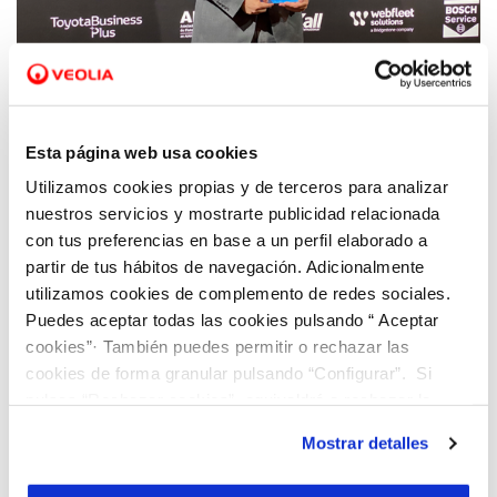
24 NOV 2021
Viaqua es reconocida a nivel nacional por su
compromiso con la movilidad sostenible
Esta página web usa cookies
Utilizamos cookies propias y de terceros para analizar
nuestros servicios y mostrarte publicidad relacionada
con tus preferencias en base a un perfil elaborado a
partir de tus hábitos de navegación. Adicionalmente
utilizamos cookies de complemento de redes sociales.
Puedes aceptar todas las cookies pulsando “ Aceptar
cookies”· También puedes permitir o rechazar las
cookies de forma granular pulsando “Configurar”. Si
pulsas “Rechazar cookies”, equivaldrá a rechazar la
instalación de todas las cookies salvo las necesarias que
Mostrar detalles
son indispensables para que el sitio web funcione y que
por tanto no se pueden desactivar. Puedes consultar