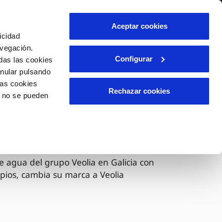
lidad
Ayuda
Contáctanos
Aceptar cookies
icidad
Área de clientes
avegación.
Configurar
das las cookies
anular pulsando
OS
INCIDENCIAS
las cookies
s
Comunica anomalías o posibles
Rechazar cookies
o no se pueden
fraudes
l
lio
Reclamaciones
es
 ahora Veolia
e agua del grupo Veolia en Galicia con
pios, cambia su marca a Veolia