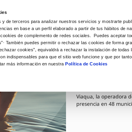
ES
GL
Actua
ies
 y de terceros para analizar nuestros servicios y mostrarte publ
Tu Servicio
Tu Agua
Conócenos
encias en base a un perfil elaborado a partir de tus hábitos de n
 cookies de complemento de redes sociales. Puedes aceptar to
s”· También puedes permitir o rechazar las cookies de forma gr
ÓN AL CLIENTE
AD
ROS COMPROMISOS
NTRATOS
COMPROMISO DE SERVICIO
CUIDADOS DEL AGUA
MODIFICACIÓN DE DAT
echazar cookies”, equivaldrá a rechazar la instalación de todas 
 de contacto
 calidad del agua
 personas
bio de titular
Carta de compromisos
Consejos de ahorro
Actualizar datos bancario
on indispensables para que el sitio web funcione y que por tant
via
medio ambiente
a de suministro
Customer Counsel (Defensa de
Cuidados de los sumideros
Actualizar datos de domici
tar más información en nuestra
Política de Cookies
03 DIC 2025
cliente)
 obras y afectaciones
innovación y digitalización
a de suministro
Reto Galicia Sostenible
Actualizar datos personal
Viaqua es
Normativa del servicio
ación de fuga interior
icitud de Acometida
Junta de Arbitraje
umentación contratación
Programa CONTIGO
Viaqua, la operadora d
presencia en 48 munici
VER TODAS LAS GESTIONES