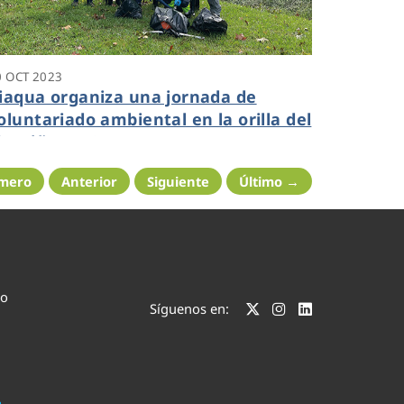
0 OCT 2023
iaqua organiza una jornada de
oluntariado ambiental en la orilla del
ío Miño en Ourense
imero
Anterior
Siguiente
Último →
co
Síguenos en: