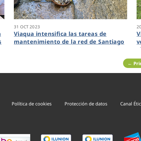
31 OCT 2023
2
a
Viaqua intensifica las tareas de
V
s
mantenimiento de la red de Santiago
v
r
← Pr
Política de cookies
Protección de datos
Canal Éti