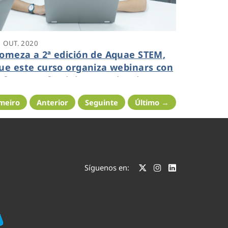
1 OUT. 2020
omeza a 2ª edición de Aquae STEM,
ue este curso organiza webinars con
eferentes femininos en ciencia
meiro
Anterior
Seguinte
Último →
Síguenos en: