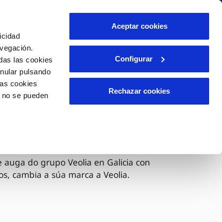
lidade
Axuda
Contáctanos
Aceptar cookies
icidad
Área de clientes
avegación.
Configurar
das las cookies
anular pulsando
OS
INCIDENCIAS
las cookies
s
Comunica anomalías ou posibles
Rechazar cookies
o no se pueden
fraudes
liente)
Reclamacións
ora é Veolia
 auga do grupo Veolia en Galicia con
os, cambia a súa marca a Veolia.