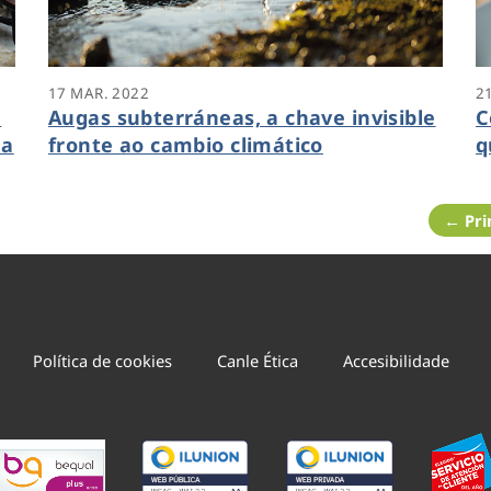
17 MAR. 2022
2
a
Augas subterráneas, a chave invisible
C
na
fronte ao cambio climático
q
r
← Pri
Política de cookies
Canle Ética
Accesibilidade