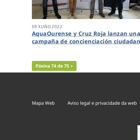
09 XUÑO 2022
AquaOurense y Cruz Roja lanzan un
campaña de concienciación ciudada
sobre el consumo responsable del
agua
Páxina 74 de 75
Mapa Web
Aviso legal e privacidade da web