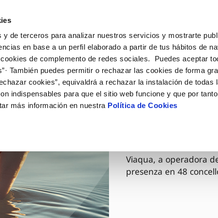
ES
GL
Actua
ies
 y de terceros para analizar nuestros servicios y mostrarte publ
O Teu Servizo
A Túa Auga
Coñécenos
encias en base a un perfil elaborado a partir de tus hábitos de n
 cookies de complemento de redes sociales. Puedes aceptar to
s”· También puedes permitir o rechazar las cookies de forma gr
ÓN AO CLIENTE
ADE
SOS COMPROMISOS
NTRATOS
COMPROMISO DE SERVIZO
COIDADOS DA AUGA
MODIFICACIÓN DE DAT
echazar cookies”, equivaldrá a rechazar la instalación de todas 
de contacto
 da calidade da auga
rsoas
bio de titular
Carta de compromisos
Consellos de aforro
Actualizar datos bancário
on indispensables para que el sitio web funcione y que por tant
via
io ambiente
a de subministración
Customer Counsel (Defesa do c
Coidados dos sumidoiros
Actualizar datos domicilio
tar más información en nuestra
Política de Cookies
03 DEC. 2025
 obras e afectacións
ovación e dixitalización
xa de subministración
Normativa do servizo
Reto Galicia Sostible
Actualizar datos persoais
Viaqua ag
ación de fuga interior
icitude de acometida
Xunta Arbitral
umentación contratación
Programa CONTIGO
Viaqua, a operadora de
presenza en 48 concell
VER TODAS AS XESTIÓNS