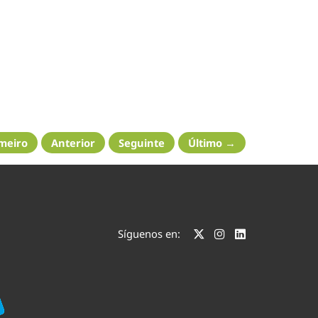
meiro
Anterior
Seguinte
Último →
Síguenos en: