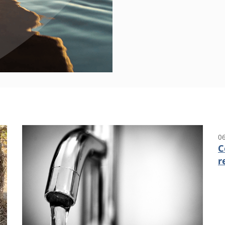
0
C
r