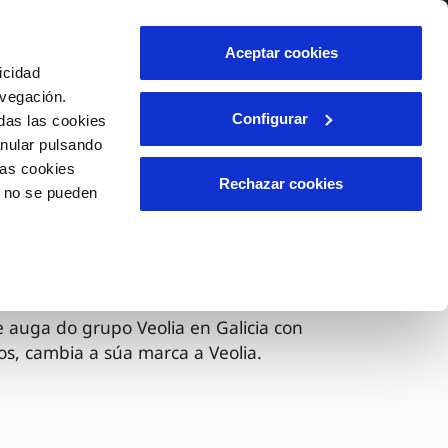
lidade
Axuda
Contáctanos
Aceptar cookies
icidad
Área de clientes
avegación.
Configurar
das las cookies
anular pulsando
OS
INCIDENCIAS
las cookies
s
Comunica anomalías ou posibles
Rechazar cookies
o no se pueden
fraudes
liente)
Reclamacións
ora é Veolia
 auga do grupo Veolia en Galicia con
os, cambia a súa marca a Veolia.