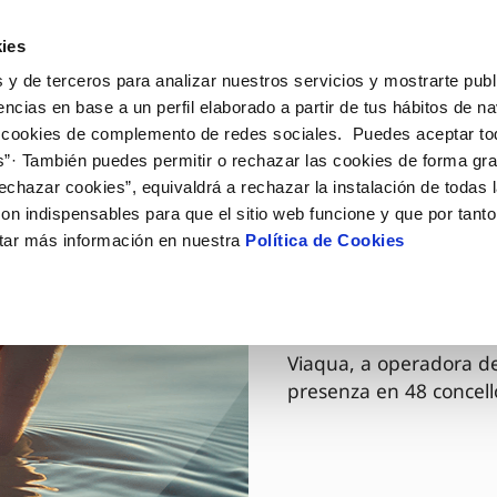
ES
GL
Actua
ies
 y de terceros para analizar nuestros servicios y mostrarte publ
O Teu Servizo
A Túa Auga
Coñécenos
encias en base a un perfil elaborado a partir de tus hábitos de n
 cookies de complemento de redes sociales. Puedes aceptar to
s”· También puedes permitir o rechazar las cookies de forma gr
ÓN AO CLIENTE
ADE
SOS COMPROMISOS
NTRATOS
COMPROMISO DE SERVIZO
COIDADOS DA AUGA
MODIFICACIÓN DE DAT
echazar cookies”, equivaldrá a rechazar la instalación de todas 
de contacto
 da calidade da auga
rsoas
bio de titular
Carta de compromisos
Consellos de aforro
Actualizar datos bancário
on indispensables para que el sitio web funcione y que por tant
via
io ambiente
a de subministración
Customer Counsel (Defesa do c
Coidados dos sumidoiros
Actualizar datos domicilio
tar más información en nuestra
Política de Cookies
03 DEC. 2025
 obras e afectacións
ovación e dixitalización
xa de subministración
Normativa do servizo
Reto Galicia Sostible
Actualizar datos persoais
Viaqua ag
ación de fuga interior
icitude de acometida
Xunta Arbitral
umentación contratación
Programa CONTIGO
Viaqua, a operadora de
presenza en 48 concell
VER TODAS AS XESTIÓNS