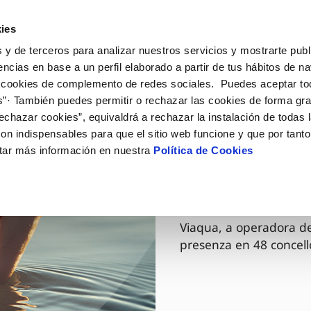
ES
GL
Actua
ies
 y de terceros para analizar nuestros servicios y mostrarte publ
O Teu Servizo
A Túa Auga
Coñécenos
encias en base a un perfil elaborado a partir de tus hábitos de n
 cookies de complemento de redes sociales. Puedes aceptar to
s”· También puedes permitir o rechazar las cookies de forma gr
ÓN AO CLIENTE
ADE
SOS COMPROMISOS
NTRATOS
COMPROMISO DE SERVIZO
COIDADOS DA AUGA
MODIFICACIÓN DE DAT
echazar cookies”, equivaldrá a rechazar la instalación de todas 
de contacto
 da calidade da auga
rsoas
bio de titular
Carta de compromisos
Consellos de aforro
Actualizar datos bancário
on indispensables para que el sitio web funcione y que por tant
via
io ambiente
a de subministración
Customer Counsel (Defesa do c
Coidados dos sumidoiros
Actualizar datos domicilio
tar más información en nuestra
Política de Cookies
03 DEC. 2025
 obras e afectacións
ovación e dixitalización
xa de subministración
Normativa do servizo
Reto Galicia Sostible
Actualizar datos persoais
Viaqua ag
ación de fuga interior
icitude de acometida
Xunta Arbitral
umentación contratación
Programa CONTIGO
Viaqua, a operadora de
presenza en 48 concell
VER TODAS AS XESTIÓNS