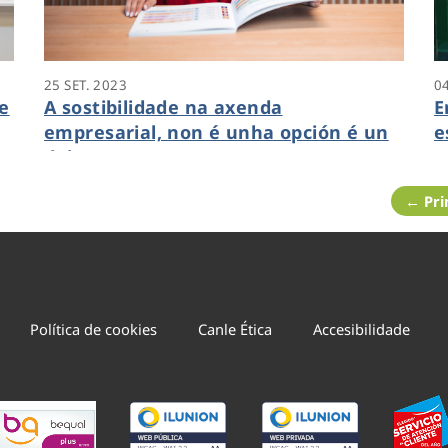
25 SET. 2023
04
e
A sostibilidade na axenda
E
empresarial, non é unha opción é un
e
deber
← Pri
Política de cookies
Canle Ética
Accesibilidade