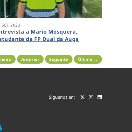
 SET. 2023
ntrevista a Mario Mosquera,
studante da FP Dual da Auga
meiro
Anterior
Seguinte
Último →
Síguenos en: