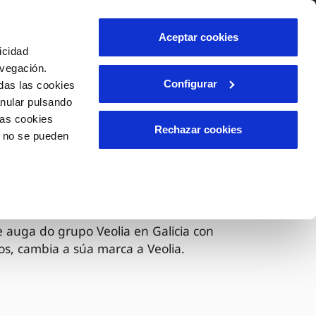
lidade
Axuda
Contáctanos
Aceptar cookies
icidad
Área de clientes
avegación.
Configurar
das las cookies
anular pulsando
OS
INCIDENCIAS
las cookies
s
Comunica anomalías ou posibles
Rechazar cookies
o no se pueden
fraudes
liente)
Reclamacións
ora é Veolia
 auga do grupo Veolia en Galicia con
os, cambia a súa marca a Veolia.