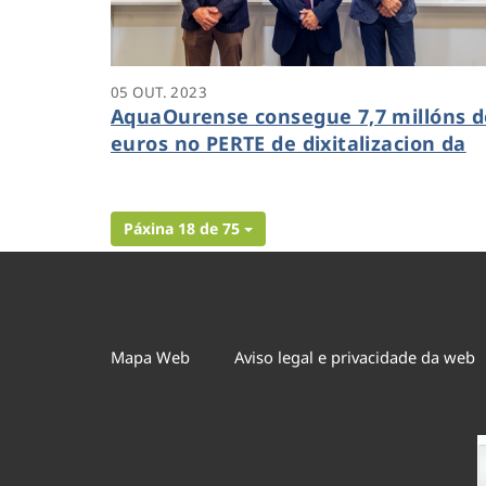
05 OUT. 2023
AquaOurense consegue 7,7 millóns d
euros no PERTE de dixitalizacion da
auga
Páxina 18 de 75
Mapa Web
Aviso legal e privacidade da web