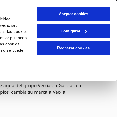
lidad
Ayuda
Contáctanos
Aceptar cookies
icidad
Área de clientes
avegación.
Configurar
das las cookies
anular pulsando
OS
INCIDENCIAS
las cookies
s
Comunica anomalías o posibles
Rechazar cookies
o no se pueden
fraudes
l
lio
Reclamaciones
es
 ahora Veolia
e agua del grupo Veolia en Galicia con
pios, cambia su marca a Veolia