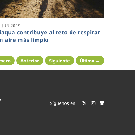
5 JUN 2019
iaqua contribuye al reto de respirar
n aire más limpio
imero
Anterior
Siguiente
Último →
co
Síguenos en: