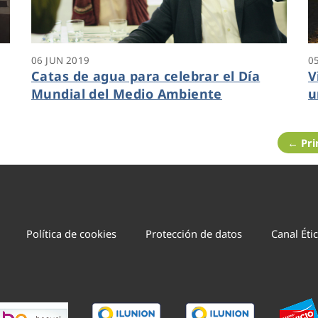
06 JUN 2019
0
Catas de agua para celebrar el Día
V
Mundial del Medio Ambiente
u
← Pr
Política de cookies
Protección de datos
Canal Éti