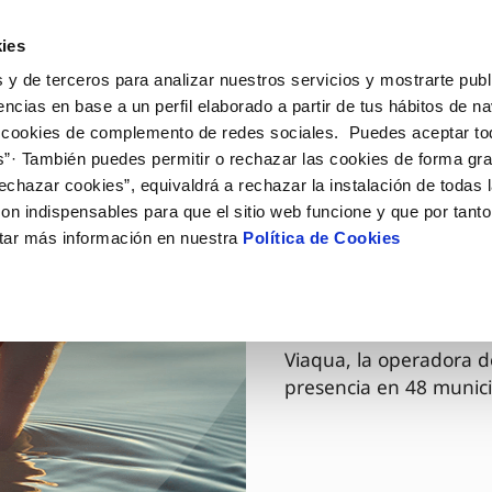
ES
GL
Actua
ies
 y de terceros para analizar nuestros servicios y mostrarte publ
Tu Servicio
Tu Agua
Conócenos
encias en base a un perfil elaborado a partir de tus hábitos de n
 cookies de complemento de redes sociales. Puedes aceptar to
s”· También puedes permitir o rechazar las cookies de forma gr
ÓN AL CLIENTE
AD
ROS COMPROMISOS
NTRATOS
COMPROMISO DE SERVICIO
CUIDADOS DEL AGUA
MODIFICACIÓN DE DAT
echazar cookies”, equivaldrá a rechazar la instalación de todas 
 de contacto
 calidad del agua
 personas
bio de titular
Carta de compromisos
Consejos de ahorro
Actualizar datos bancario
on indispensables para que el sitio web funcione y que por tant
via
medio ambiente
a de suministro
Customer Counsel (Defensa de
Cuidados de los sumideros
Actualizar datos de domici
tar más información en nuestra
Política de Cookies
03 DIC 2025
cliente)
 obras y afectaciones
innovación y digitalización
a de suministro
Reto Galicia Sostenible
Actualizar datos personal
Viaqua es
Normativa del servicio
ación de fuga interior
icitud de Acometida
Junta de Arbitraje
umentación contratación
Programa CONTIGO
Viaqua, la operadora d
presencia en 48 munici
VER TODAS LAS GESTIONES