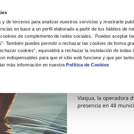
ES
GL
Actua
ies
 y de terceros para analizar nuestros servicios y mostrarte publ
Tu Servicio
Tu Agua
Conócenos
encias en base a un perfil elaborado a partir de tus hábitos de n
 cookies de complemento de redes sociales. Puedes aceptar to
s”· También puedes permitir o rechazar las cookies de forma gr
ÓN AL CLIENTE
AD
ROS COMPROMISOS
NTRATOS
COMPROMISO DE SERVICIO
CUIDADOS DEL AGUA
MODIFICACIÓN DE DAT
echazar cookies”, equivaldrá a rechazar la instalación de todas 
 de contacto
 calidad del agua
 personas
bio de titular
Carta de compromisos
Consejos de ahorro
Actualizar datos bancario
on indispensables para que el sitio web funcione y que por tant
via
medio ambiente
a de suministro
Customer Counsel (Defensa de
Cuidados de los sumideros
Actualizar datos de domici
tar más información en nuestra
Política de Cookies
03 DIC 2025
cliente)
 obras y afectaciones
innovación y digitalización
a de suministro
Reto Galicia Sostenible
Actualizar datos personal
Viaqua es
Normativa del servicio
ación de fuga interior
icitud de Acometida
Junta de Arbitraje
umentación contratación
Programa CONTIGO
Viaqua, la operadora d
presencia en 48 munici
VER TODAS LAS GESTIONES