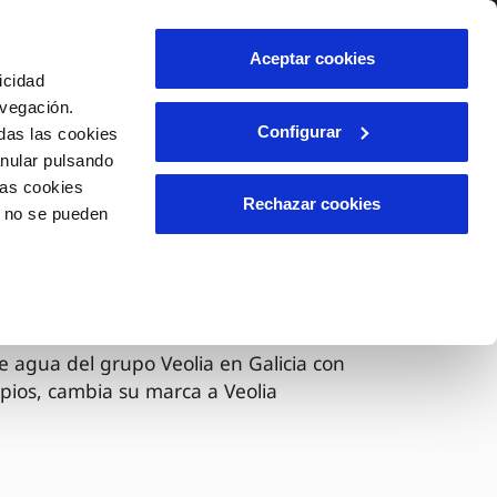
lidad
Ayuda
Contáctanos
Aceptar cookies
icidad
Área de clientes
avegación.
Configurar
das las cookies
anular pulsando
OS
INCIDENCIAS
las cookies
s
Comunica anomalías o posibles
Rechazar cookies
o no se pueden
fraudes
l
lio
Reclamaciones
es
 ahora Veolia
e agua del grupo Veolia en Galicia con
pios, cambia su marca a Veolia