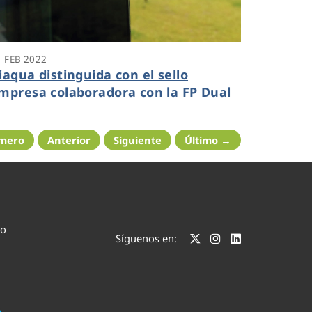
1 FEB 2022
iaqua distinguida con el sello
mpresa colaboradora con la FP Dual
imero
Anterior
Siguiente
Último →
co
Síguenos en: