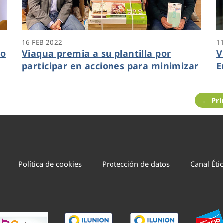
16 FEB 2022
1
go
Viaqua premia a su plantilla por
V
participar en acciones para minimizar
E
la huella de carbono
← Pr
Política de cookies
Protección de datos
Canal Éti