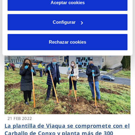
más información en nuestra
Política de Cookies
Aceptar cookies
Viaqua y la Asociación Hostelería
Compostela firman un convenio de
colaboración
Configurar
Rechazar cookies
21 FEB 2022
La plantilla de Viaqua se compromete con el
Carballo de Conxo y planta más de 300