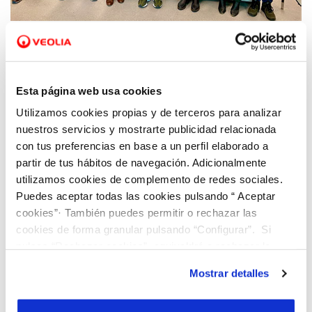
15 MAR 2022
Viaqua y Fundación Amicos firman un
convenio de colaboración por la inclusión y
cuidado del medioambiente
Esta página web usa cookies
Utilizamos cookies propias y de terceros para analizar
nuestros servicios y mostrarte publicidad relacionada
con tus preferencias en base a un perfil elaborado a
partir de tus hábitos de navegación. Adicionalmente
utilizamos cookies de complemento de redes sociales.
Puedes aceptar todas las cookies pulsando “ Aceptar
cookies”· También puedes permitir o rechazar las
cookies de forma granular pulsando “Configurar”. Si
pulsas “Rechazar cookies”, equivaldrá a rechazar la
instalación de todas las cookies salvo las necesarias que
Mostrar detalles
son indispensables para que el sitio web funcione y que
por tanto no se pueden desactivar. Puedes consultar
14 MAR 2022