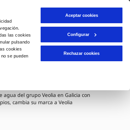
lidad
Ayuda
Contáctanos
Aceptar cookies
icidad
Área de clientes
avegación.
Configurar
das las cookies
anular pulsando
OS
INCIDENCIAS
las cookies
s
Comunica anomalías o posibles
Rechazar cookies
o no se pueden
fraudes
l
lio
Reclamaciones
es
 ahora Veolia
e agua del grupo Veolia en Galicia con
pios, cambia su marca a Veolia