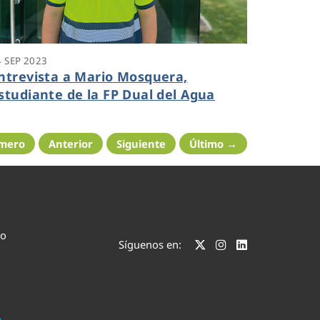
4 SEP 2023
ntrevista a Mario Mosquera,
studiante de la FP Dual del Agua
imero
Anterior
Siguiente
Último →
co
Síguenos en: