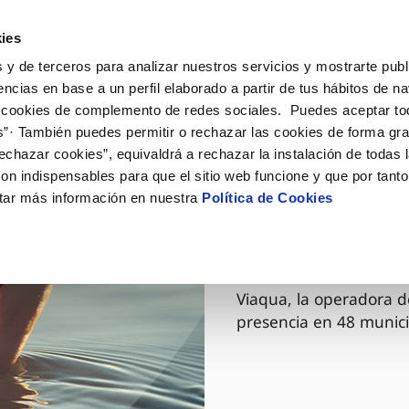
ES
GL
Actua
ies
 y de terceros para analizar nuestros servicios y mostrarte publ
Tu Servicio
Tu Agua
Conócenos
encias en base a un perfil elaborado a partir de tus hábitos de n
 cookies de complemento de redes sociales. Puedes aceptar to
s”· También puedes permitir o rechazar las cookies de forma gr
ÓN AL CLIENTE
AD
ROS COMPROMISOS
NTRATOS
COMPROMISO DE SERVICIO
CUIDADOS DEL AGUA
MODIFICACIÓN DE DAT
echazar cookies”, equivaldrá a rechazar la instalación de todas 
 de contacto
 calidad del agua
 personas
bio de titular
Carta de compromisos
Consejos de ahorro
Actualizar datos bancario
on indispensables para que el sitio web funcione y que por tant
via
medio ambiente
a de suministro
Customer Counsel (Defensa de
Cuidados de los sumideros
Actualizar datos de domici
tar más información en nuestra
Política de Cookies
03 DIC 2025
cliente)
 obras y afectaciones
innovación y digitalización
a de suministro
Reto Galicia Sostenible
Actualizar datos personal
Viaqua es
Normativa del servicio
ación de fuga interior
icitud de Acometida
Junta de Arbitraje
umentación contratación
Programa CONTIGO
Viaqua, la operadora d
presencia en 48 munici
VER TODAS LAS GESTIONES